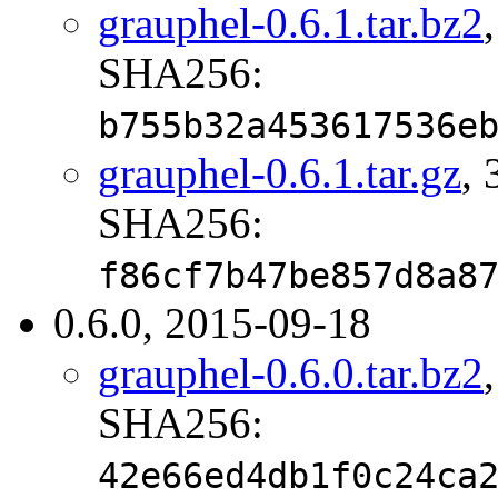
grauphel-0.6.1.tar.bz2
SHA256:
b755b32a453617536e
grauphel-0.6.1.tar.gz
, 
SHA256:
f86cf7b47be857d8a8
0.6.0, 2015-09-18
grauphel-0.6.0.tar.bz2
SHA256:
42e66ed4db1f0c24ca