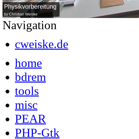
Physikvorbereitung
by Christian Weiske
Navigation
cweiske.de
home
bdrem
tools
misc
PEAR
PHP-Gtk